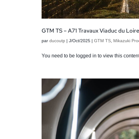
GTM TS – A71 Travaux Viaduc du Loire
par
ducoutp
|
J/Oct/2025
|
GTM TS
,
Mikazuki Pro
You need to be logged in to view this conte