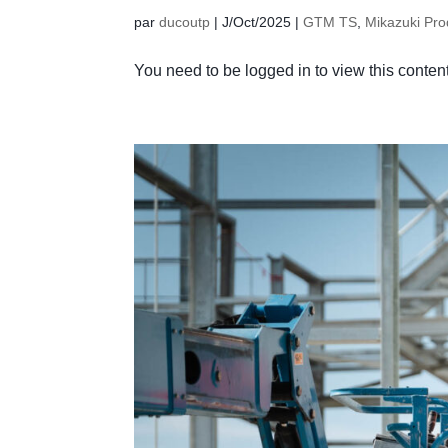
par
ducoutp
|
J/Oct/2025
|
GTM TS
,
Mikazuki Pro
You need to be logged in to view this conte